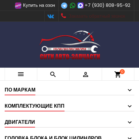
Купить на озон
+7 (930) 808-95-92
Заказать обратный звонок
0



shopping_cart
ПО МАРКАМ
КОМПЛЕКТУЮЩИЕ КПП
ДВИГАТЕЛИ
ГОЛОВКА БЛОКА И БЛОК ЦИЛИНДРОВ