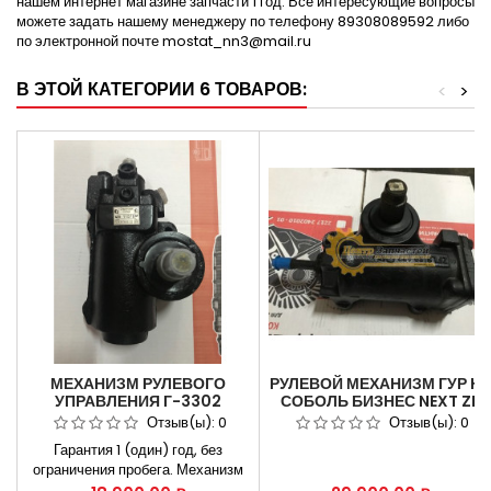
нашем интернет магазине запчасти 1 год. Все интересующие вопросы
можете задать нашему менеджеру по телефону 89308089592 либо
по электронной почте mostat_nn3@mail.ru
В ЭТОЙ КАТЕГОРИИ 6 ТОВАРОВ:
<
>
МЕХАНИЗМ РУЛЕВОГО
РУЛЕВОЙ МЕХАНИЗМ ГУР Н
УПРАВЛЕНИЯ Г-3302
СОБОЛЬ БИЗНЕС NEXT ZF
ШНКФ453461.123
8090.955.302
Отзыв(ы):
0
Отзыв(ы):
0
Гарантия 1 (один) год, без
ограничения пробега. Механизм
рулевого управления Г-3302