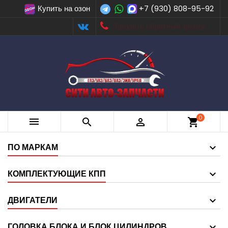
Купить на озон
+7 (930) 808-95-92
Заказать обратный звонок
0



shopping_cart
ПО МАРКАМ
КОМПЛЕКТУЮЩИЕ КПП
ДВИГАТЕЛИ
ГОЛОВКА БЛОКА И БЛОК ЦИЛИНДРОВ