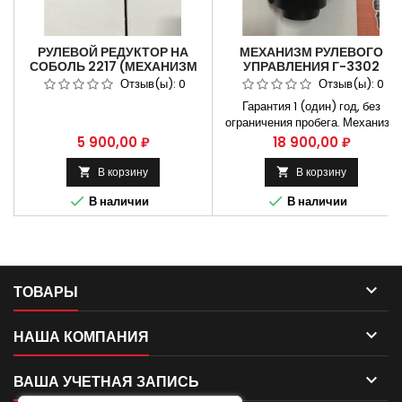
РУЛЕВОЙ РЕДУКТОР НА
МЕХАНИЗМ РУЛЕВОГО
СОБОЛЬ 2217 (МЕХАНИЗМ
УПРАВЛЕНИЯ Г-3302
РУЛЕВОЙ ДЛЯ
ШНКФ453461.123
Отзыв(ы):
0
Отзыв(ы):
0
АВТОМОБИЛЯ ГАЗ) 3302-
Гарантия 1 (один) год, без
3400014
ограничения пробега. Механизм
рулевого управления Г-3302
Цена
Цена
5 900,00 ₽
18 900,00 ₽
ШНКФ453461.123 Применяется
на автомобилях газ 3302 , газ
В корзину
В корзину


2217 , газель бизнес Не


В наличии
В наличии
требующая установки на СТО.
Способы оплаты Безналичный
расчет, оплата банковской карто
Бесплатная доставка:. Москва и
Н.Новгород. Владимир и
Ульяновск...

ТОВАРЫ

НАША КОМПАНИЯ

ВАША УЧЕТНАЯ ЗАПИСЬ