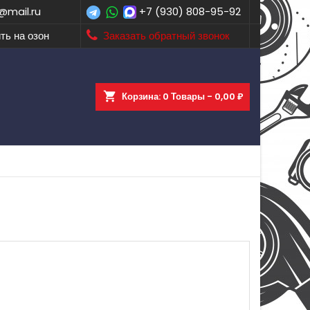
@mail.ru
+7 (930) 808-95-92
ть на озон
Заказать обратный звонок
shopping_cart
Корзина:
0
Товары - 0,00 ₽