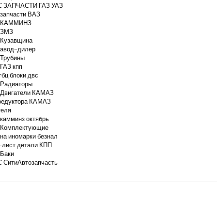
 ЗАПЧАСТИ ГАЗ УАЗ
 запчасти ВАЗ
с КАММИНЗ
 ЗМЗ
 Кузавщина
авод-дилер
 Трубины
ГАЗ кпп
 гбц блоки двс
 Радиаторы
 Двигатели КАМАЗ
 редуктора КАМАЗ
теля
 камминз октябрь
 Комплектующие
на иномарки безнал
-лист детали КПП
 Баки
 СитиАвтозапчасть