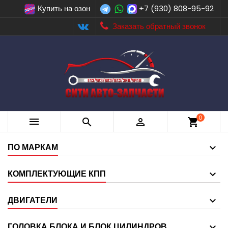
Купить на озон
+7 (930) 808-95-92
Заказать обратный звонок
0



shopping_cart
ПО МАРКАМ
КОМПЛЕКТУЮЩИЕ КПП
ДВИГАТЕЛИ
ГОЛОВКА БЛОКА И БЛОК ЦИЛИНДРОВ