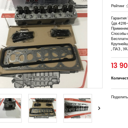
Рейтинг
Гарантия 
(дв.4216-
Применяет
Способы 
Бесплатна
Крупнейш
, ПАЗ , У
13 9
Количес
Поделить
