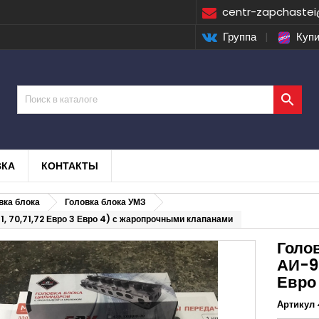
centr-zapchastei
Группа
|
Купи

ВКА
КОНТАКТЫ
вка блока
Головка блока УМЗ
1, 70,71,72 Евро 3 Евро 4) с жаропрочными клапанами
Голо
АИ-92
Евро
Артикул