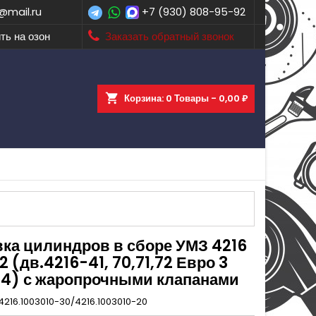
@mail.ru
+7 (930) 808-95-92
ть на озон
Заказать обратный звонок
shopping_cart
Корзина:
0
Товары - 0,00 ₽
вка цилиндров в сборе УМЗ 4216
 (дв.4216-41, 70,71,72 Евро 3
 4) с жаропрочными клапанами
4216.1003010-30/4216.1003010-20