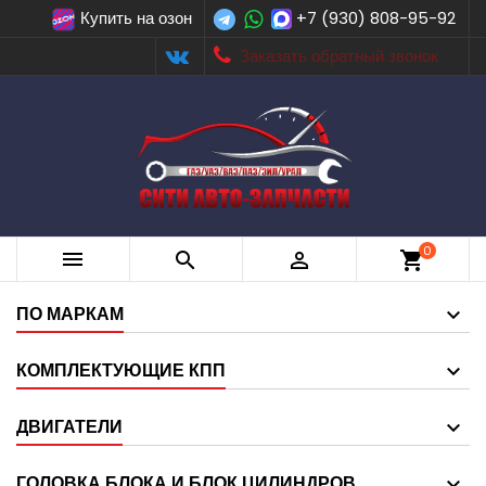
Купить на озон
+7 (930) 808-95-92
Заказать обратный звонок
0



shopping_cart
ПО МАРКАМ
КОМПЛЕКТУЮЩИЕ КПП
ДВИГАТЕЛИ
ГОЛОВКА БЛОКА И БЛОК ЦИЛИНДРОВ