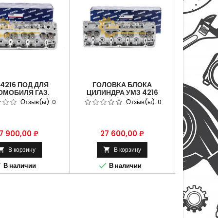
 4216 ПОД ДЛЯ
ГОЛОВКА БЛОКА
ГОЛОВК
ОМОБИЛЯ ГАЗ.
ЦИЛИНДРА УМЗ 4216
АВТОМОБИ
216 ГБО. 4216-
АРТИКУЛ 4216.1003010-30
ДВ.А-27
Отзыв(ы):
0
Отзыв(ы):
0
01-20. ГОЛОВКА
СБОРЕ С 
 ЦИЛИНДРОВ ДЛЯ
УМЗ) А2
МОБИЛЯ ГАЗЕЛЬ
БИЗНЕС
ена
Цена
Це
7 900,00 ₽
27 600,00 ₽
27 
В корзину
В корзину






В наличии
В наличии
В