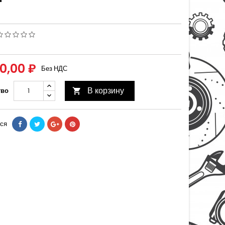
00,00 ₽
Без НДС
В корзину
тво

ся