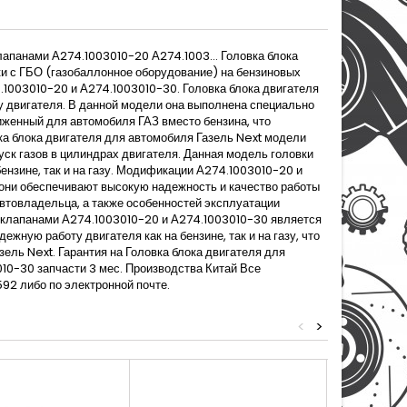
лапанами А274.1003010-20 А274.1003... Головка блока
ки с ГБО (газобаллонное оборудование) на бензиновых
.1003010-20 и А274.1003010-30. Головка блока двигателя
у двигателя. В данной модели она выполнена специально
иженный для автомобиля ГАЗ вместо бензина, что
а блока двигателя для автомобиля Газель Next модели
ск газов в цилиндрах двигателя. Данная модель головки
ензине, так и на газу. Модификации А274.1003010-20 и
 они обеспечивают высокую надежность и качество работы
автовладельца, а также особенностей эксплуатации
с клапанами А274.1003010-20 и А274.1003010-30 является
жную работу двигателя как на бензине, так и на газу, что
ль Next. Гарантия на Головка блока двигателя для
10-30 запчасти 3 мес. Производства Китай Все
2 либо по электронной почте.
<
>