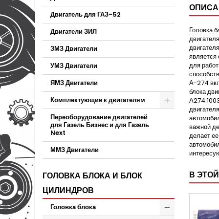
ОПИСА
Двигатель для ГАЗ-52
Головка б
Двигатели ЗИЛ
двигателя
двигателя
ЗМЗ Двигатели
является 
для работ
УМЗ Двигатели
способств
ЯМЗ Двигатели
А-274 вкл
блока дви
Комплектующие к двигателям
А274.1003
двигателя
Переоборудование двигателей
автомобил
для Газель Бизнес и для Газель
важной де
Next
делает ее
автомобил
ММЗ Двигатели
интересу
В ЭТОЙ
ГОЛОВКА БЛОКА И БЛОК
ЦИЛИНДРОВ
Головка блока