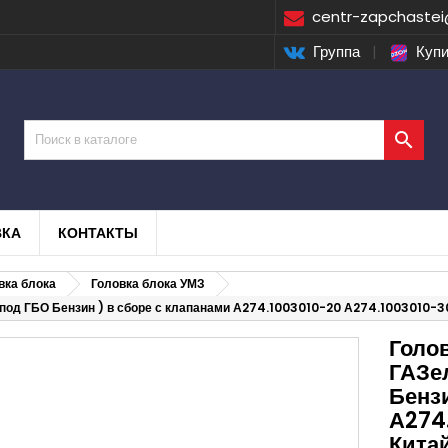
centr-zapchastei
Группа
|
Купи

ВКА
КОНТАКТЫ
вка блока
Головка блока УМЗ
под ГБО Бензин ) в сборе с клапанами А274.1003010-20 А274.1003010-3
Голо
ГАЗе
Бензи
А274
Кита