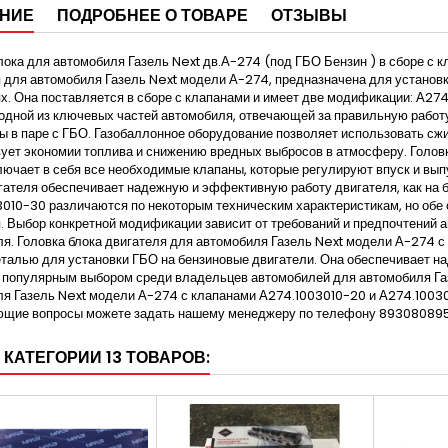
НИЕ
ПОДРОБНЕЕ О ТОВАРЕ
ОТЗЫВЫ
лока для автомобиля Газель Next дв.А-274 (под ГБО Бензин ) в сборе с к
 для автомобиля Газель Next модели А-274, предназначена для установ
х. Она поставляется в сборе с клапанами и имеет две модификации: А274
одной из ключевых частей автомобиля, отвечающей за правильную работ
ы в паре с ГБО. Газобаллонное оборудование позволяет использовать сж
ует экономии топлива и снижению вредных выбросов в атмосферу. Головк
ючает в себя все необходимые клапаны, которые регулируют впуск и выпу
гателя обеспечивает надежную и эффективную работу двигателя, как на б
010-30 различаются по некоторым техническим характеристикам, но обе
. Выбор конкретной модификации зависит от требований и предпочтений 
я. Головка блока двигателя для автомобиля Газель Next модели А-274 
талью для установки ГБО на бензиновые двигатели. Она обеспечивает наде
 популярным выбором среди владельцев автомобилей для автомобиля Газе
я Газель Next модели А-274 с клапанами А274.1003010-20 и А274.10030
ющие вопросы можете задать нашему менеджеру по телефону 8930808959
 КАТЕГОРИИ 13 ТОВАРОВ: