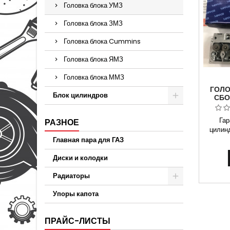
Головка блока УМЗ
Головка блока ЗМЗ
Головка блока Cummins
Головка блока ЯМЗ
Головка блока ММЗ
ГОЛО
Блок цилиндров
СБО
А
Гар
РАЗНОЕ
цилинд
ГАЗ А27
Главная пара для ГАЗ
на Двига
бензин
Диски и колодки
Способ
Радиаторы
расче
картой
Упоры капота
Москва 
и У
ассор
ПРАЙС-ЛИСТЫ