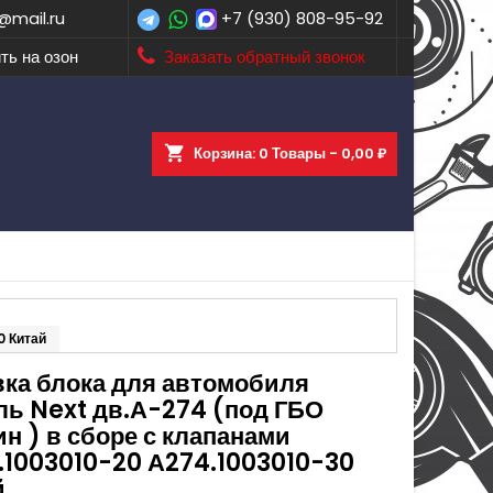
@mail.ru
+7 (930) 808-95-92
ть на озон
Заказать обратный звонок
shopping_cart
Корзина:
0
Товары - 0,00 ₽
0 Китай
вка блока для автомобиля
ль Next дв.А-274 (под ГБО
н ) в сборе с клапанами
.1003010-20 А274.1003010-30
й