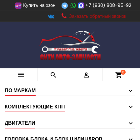
Купить на озон
+7 (930) 808-95-92
Заказать обратный звонок
0



shopping_cart
ПО МАРКАМ
КОМПЛЕКТУЮЩИЕ КПП
ДВИГАТЕЛИ
ГОЛОВКА БЛОКА И БЛОК ЦИЛИНДРОВ