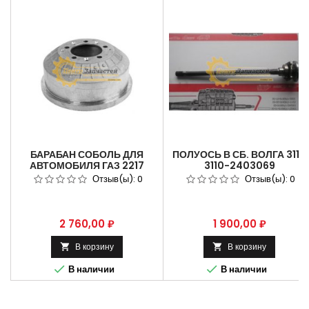
БАРАБАН СОБОЛЬ ДЛЯ
ПОЛУОСЬ В СБ. ВОЛГА 3110
АВТОМОБИЛЯ ГАЗ 2217
3110-2403069
(БАРГУЗИН) КАТ.№2217-
Отзыв(ы):
0
Отзыв(ы):
0
3502070
Цена
Цена
2 760,00 ₽
1 900,00 ₽
В корзину
В корзину




В наличии
В наличии