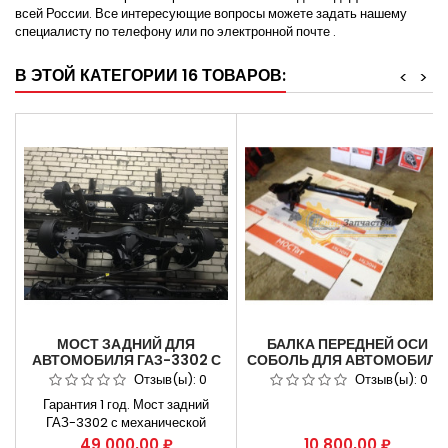
всей России. Все интересующие вопросы можете задать нашему
специалисту по телефону или по электронной почте .
В ЭТОЙ КАТЕГОРИИ 16 ТОВАРОВ:
<
>
МОСТ ЗАДНИЙ ДЛЯ
БАЛКА ПЕРЕДНЕЙ ОСИ
АВТОМОБИЛЯ ГАЗ-3302 С
СОБОЛЬ ДЛЯ АВТОМОБИЛЯ
МЕХАНИЧЕСКОЙ
ГАЗ-2217 (ГОЛАЯ)
Отзыв(ы):
0
Отзыв(ы):
0
БЛОКИРОВКОЙ № 3302-
Гарантия 1 год. Мост задний
2400012-01
ГАЗ-3302 с механической
блокировкой № 3302-2400012-
Цена
Цена
49 000,00 ₽
10 800,00 ₽