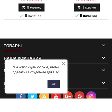
01 Применяется на Газель ,
Газель Бизнес, Газель Некст, ГАЗ
В корзину
В корзину


-3302, ГАЗ -33027


В наличии
В наличии
Максимальный коэффициент
блокировки - 70-80%. Полной
блокировки не наступает.
Разблокируется при сбросе газа.
Способы оплаты Безналичный
расчет, оплата банковской картой
Бесплатная доставка:. Москва...

ТОВАРЫ

НАША КОМПАНИЯ
Мы используем cookie, чтобы

ВАША УЧЕТНАЯ ЗАПИСЬ
сделать сайт удобнее для Вас.

КОНТАКТ
Ok
{literal}
{/literal}
© Copyright 2026 Авто-запчасти. All Rights Reserved.