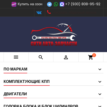
Купить на озон
+7 (930) 808-95-92
Заказать обратный звонок
0



shopping_cart
ПО МАРКАМ
КОМПЛЕКТУЮЩИЕ КПП
ДВИГАТЕЛИ
ГОЛОВКА БЛОКА И БЛОК ЦИЛИНДРОВ