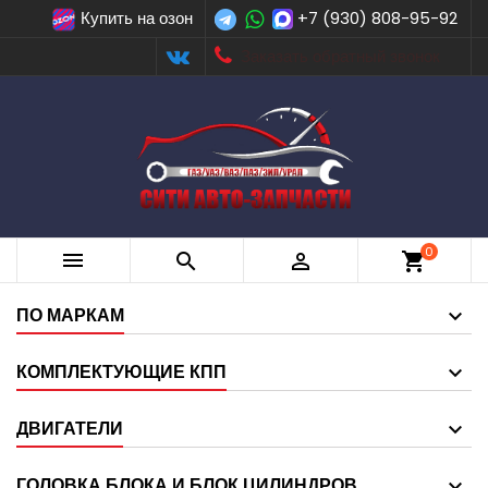
Купить на озон
+7 (930) 808-95-92
Заказать обратный звонок
0



shopping_cart
ПО МАРКАМ
КОМПЛЕКТУЮЩИЕ КПП
ДВИГАТЕЛИ
ГОЛОВКА БЛОКА И БЛОК ЦИЛИНДРОВ