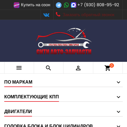
Купить на озон
+7 (930) 808-95-92
Заказать обратный звонок
0



shopping_cart
ПО МАРКАМ
КОМПЛЕКТУЮЩИЕ КПП
ДВИГАТЕЛИ
ГОЛОВКА БЛОКА И БЛОК ЦИЛИНДРОВ