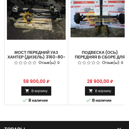
МОСТ ПЕРЕДНИЙ УАЗ
ПОДВЕСКА (ОСЬ)
ХАНТЕР (ДИЗЕЛЬ) 3160-80-
ПЕРЕДНЯЯ В СБОРЕ ДЛЯ
2300011-95
АВТОМОБИЛЯ ГАЗ 3307.
Отзыв(ы):
0
Отзыв(ы):
0
АРТИКУЛ 3307-3000012.
Цена
Цена
58 900,00 ₽
28 900,00 ₽
В корзину
В корзину




В наличии
В наличии