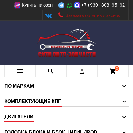
Купить на озон
+7 (930) 808-95-92
Заказать обратный звонок
0



shopping_cart
ПО МАРКАМ
КОМПЛЕКТУЮЩИЕ КПП
ДВИГАТЕЛИ
ГОЛОВКА БЛОКА И БЛОК ЦИЛИНДРОВ